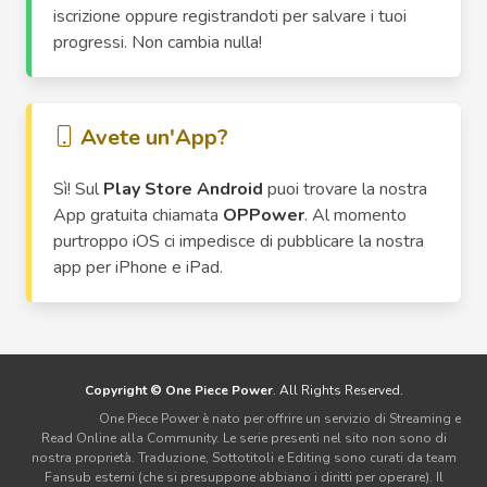
iscrizione oppure registrandoti per salvare i tuoi
progressi. Non cambia nulla!
Avete un'App?
Sì! Sul
Play Store Android
puoi trovare la nostra
App gratuita chiamata
OPPower
. Al momento
purtroppo iOS ci impedisce di pubblicare la nostra
app per iPhone e iPad.
Copyright © One Piece Power
. All Rights Reserved.
Disclaimer:
One Piece Power è nato per offrire un servizio di Streaming e
Read Online alla Community. Le serie presenti nel sito non sono di
nostra proprietà. Traduzione, Sottotitoli e Editing sono curati da team
Fansub esterni (che si presuppone abbiano i diritti per operare). Il