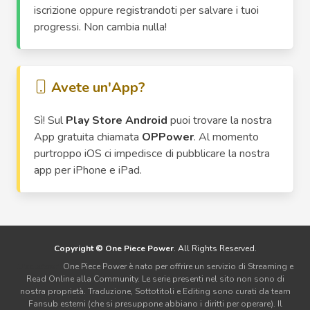
iscrizione oppure registrandoti per salvare i tuoi
progressi. Non cambia nulla!
Avete un'App?
Sì! Sul
Play Store Android
puoi trovare la nostra
App gratuita chiamata
OPPower
. Al momento
purtroppo iOS ci impedisce di pubblicare la nostra
app per iPhone e iPad.
Copyright © One Piece Power
. All Rights Reserved.
Disclaimer:
One Piece Power è nato per offrire un servizio di Streaming e
Read Online alla Community. Le serie presenti nel sito non sono di
nostra proprietà. Traduzione, Sottotitoli e Editing sono curati da team
Fansub esterni (che si presuppone abbiano i diritti per operare). Il