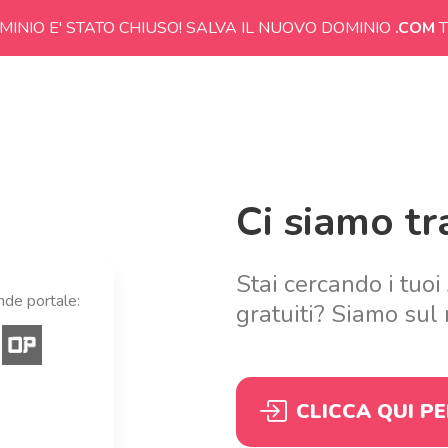
MINIO E' STATO CHIUSO! SALVA IL NUOVO DOMINIO
.COM
T
Ci siamo tra
Stai cercando i tuoi
ande portale:
gratuiti? Siamo sul 
CLICCA QUI P