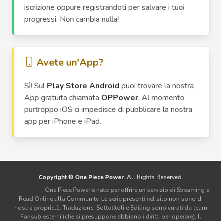
iscrizione oppure registrandoti per salvare i tuoi
progressi. Non cambia nulla!
Avete un'App?
Sì! Sul
Play Store Android
puoi trovare la nostra
App gratuita chiamata
OPPower
. Al momento
purtroppo iOS ci impedisce di pubblicare la nostra
app per iPhone e iPad.
Copyright © One Piece Power
. All Rights Reserved.
Disclaimer:
One Piece Power è nato per offrire un servizio di Streaming e
Read Online alla Community. Le serie presenti nel sito non sono di
nostra proprietà. Traduzione, Sottotitoli e Editing sono curati da team
Fansub esterni (che si presuppone abbiano i diritti per operare). Il