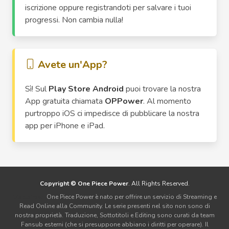
iscrizione oppure registrandoti per salvare i tuoi
progressi. Non cambia nulla!
Avete un'App?
Sì! Sul
Play Store Android
puoi trovare la nostra
App gratuita chiamata
OPPower
. Al momento
purtroppo iOS ci impedisce di pubblicare la nostra
app per iPhone e iPad.
Copyright © One Piece Power
. All Rights Reserved.
Disclaimer:
One Piece Power è nato per offrire un servizio di Streaming e
Read Online alla Community. Le serie presenti nel sito non sono di
nostra proprietà. Traduzione, Sottotitoli e Editing sono curati da team
Fansub esterni (che si presuppone abbiano i diritti per operare). Il