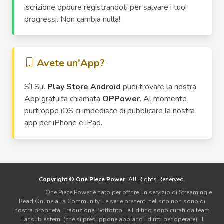
iscrizione oppure registrandoti per salvare i tuoi
progressi. Non cambia nulla!
Avete un'App?
Sì! Sul
Play Store Android
puoi trovare la nostra
App gratuita chiamata
OPPower
. Al momento
purtroppo iOS ci impedisce di pubblicare la nostra
app per iPhone e iPad.
Copyright © One Piece Power
. All Rights Reserved.
Disclaimer:
One Piece Power è nato per offrire un servizio di Streaming e
Read Online alla Community. Le serie presenti nel sito non sono di
nostra proprietà. Traduzione, Sottotitoli e Editing sono curati da team
Fansub esterni (che si presuppone abbiano i diritti per operare). Il