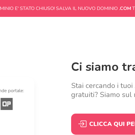
MINIO E' STATO CHIUSO! SALVA IL NUOVO DOMINIO
.COM
T
Ci siamo tra
Stai cercando i tuoi
ande portale:
gratuiti? Siamo sul 
CLICCA QUI P