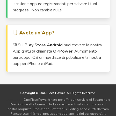
iscrizione oppure registrandoti per salvare i tuoi
progressi. Non cambia nulla!
Avete un'App?
Sì! Sul
Play Store Android
puoi trovare la nostra
App gratuita chiamata
OPPower
. Al momento
purtroppo iOS ci impedisce di pubblicare la nostra
app per iPhone e iPad.
Copyright © One Piece Power
. All Rights Reserved.
Disclaimer:
One Piece Power è nato per offrire un servizio di Streaming e
Read Online alla Community. Le serie presenti nel sito non sono di
nostra proprietà. Traduzione, Sottotitoli e Editing sono curati da team
Fansub esterni (che si presuppone abbiano i diritti per operare). Il