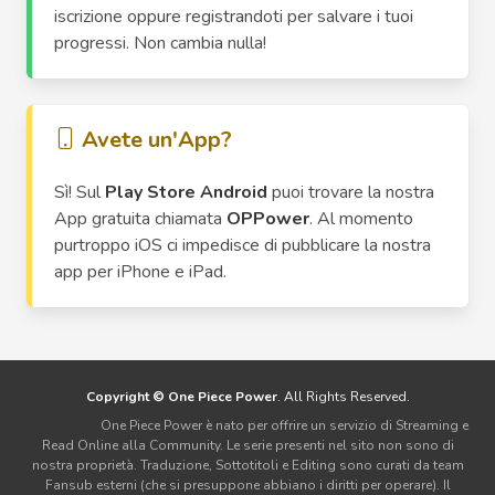
iscrizione oppure registrandoti per salvare i tuoi
progressi. Non cambia nulla!
Avete un'App?
Sì! Sul
Play Store Android
puoi trovare la nostra
App gratuita chiamata
OPPower
. Al momento
purtroppo iOS ci impedisce di pubblicare la nostra
app per iPhone e iPad.
Copyright © One Piece Power
. All Rights Reserved.
Disclaimer:
One Piece Power è nato per offrire un servizio di Streaming e
Read Online alla Community. Le serie presenti nel sito non sono di
nostra proprietà. Traduzione, Sottotitoli e Editing sono curati da team
Fansub esterni (che si presuppone abbiano i diritti per operare). Il