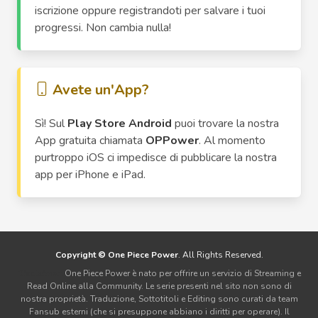
iscrizione oppure registrandoti per salvare i tuoi
progressi. Non cambia nulla!
Avete un'App?
Sì! Sul
Play Store Android
puoi trovare la nostra
App gratuita chiamata
OPPower
. Al momento
purtroppo iOS ci impedisce di pubblicare la nostra
app per iPhone e iPad.
Copyright © One Piece Power
. All Rights Reserved.
Disclaimer:
One Piece Power è nato per offrire un servizio di Streaming e
Read Online alla Community. Le serie presenti nel sito non sono di
nostra proprietà. Traduzione, Sottotitoli e Editing sono curati da team
Fansub esterni (che si presuppone abbiano i diritti per operare). Il