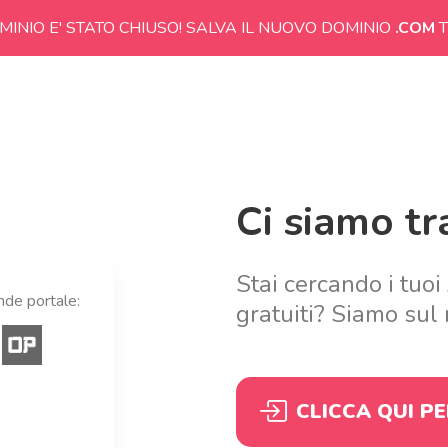
MINIO E' STATO CHIUSO! SALVA IL NUOVO DOMINIO
.COM
T
Ci siamo tra
Stai cercando i tuoi
ande portale:
gratuiti? Siamo sul 
CLICCA QUI P