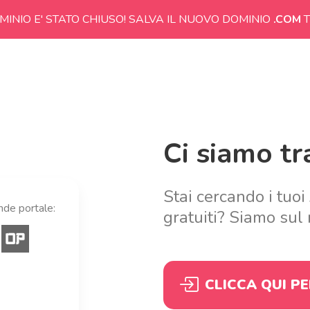
MINIO E' STATO CHIUSO! SALVA IL NUOVO DOMINIO
.COM
T
Ci siamo tra
Stai cercando i tuoi
ande portale:
gratuiti? Siamo sul 
CLICCA QUI P