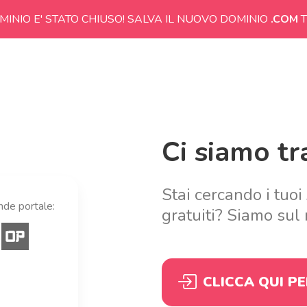
MINIO E' STATO CHIUSO! SALVA IL NUOVO DOMINIO
.COM
T
Ci siamo tra
Stai cercando i tuoi
ande portale:
gratuiti? Siamo sul 
CLICCA QUI P