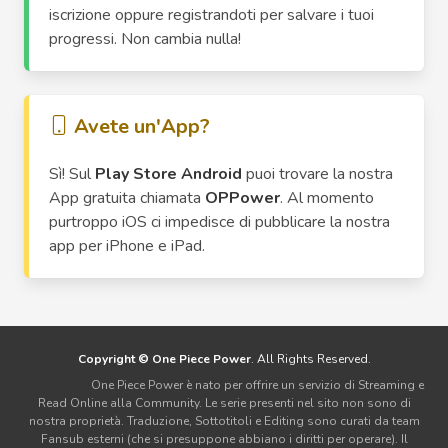
iscrizione oppure registrandoti per salvare i tuoi
progressi. Non cambia nulla!
Avete un'App?
Sì! Sul
Play Store Android
puoi trovare la nostra
App gratuita chiamata
OPPower
. Al momento
purtroppo iOS ci impedisce di pubblicare la nostra
app per iPhone e iPad.
Copyright © One Piece Power
. All Rights Reserved.
Disclaimer:
One Piece Power è nato per offrire un servizio di Streaming e
Read Online alla Community. Le serie presenti nel sito non sono di
nostra proprietà. Traduzione, Sottotitoli e Editing sono curati da team
Fansub esterni (che si presuppone abbiano i diritti per operare). Il