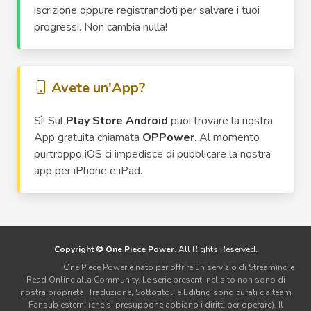
iscrizione oppure registrandoti per salvare i tuoi
progressi. Non cambia nulla!
Avete un'App?
Sì! Sul
Play Store Android
puoi trovare la nostra
App gratuita chiamata
OPPower
. Al momento
purtroppo iOS ci impedisce di pubblicare la nostra
app per iPhone e iPad.
Copyright © One Piece Power
. All Rights Reserved.
Disclaimer:
One Piece Power è nato per offrire un servizio di Streaming e
Read Online alla Community. Le serie presenti nel sito non sono di
nostra proprietà. Traduzione, Sottotitoli e Editing sono curati da team
Fansub esterni (che si presuppone abbiano i diritti per operare). Il