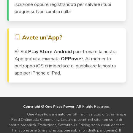
iscrizione oppure registrandoti per salvare i tuoi
progressi. Non cambia nulla!
Avete un'App?
Sì! Sul
Play Store Android
puoi trovare la nostra
App gratuita chiamata
OPPower
. Al momento
purtroppo iOS ci impedisce di pubblicare la nostra
app per iPhone e iPad.
Copyright © One Piece Power
. All Rights Reserved.
Disclaimer:
One Piece Power è nato per offrire un servizio di Streaming e
Read Online alla Community. Le serie presenti nel sito non sono di
nostra proprietà. Traduzione, Sottotitoli e Editing sono curati da team
Fansub esterni (che si presuppone abbiano i diritti per operare). Il