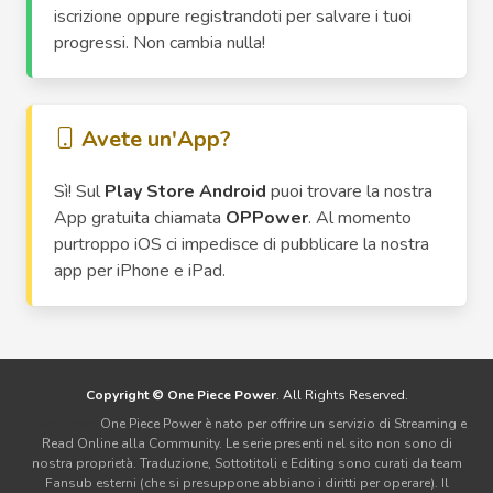
iscrizione oppure registrandoti per salvare i tuoi
progressi. Non cambia nulla!
Avete un'App?
Sì! Sul
Play Store Android
puoi trovare la nostra
App gratuita chiamata
OPPower
. Al momento
purtroppo iOS ci impedisce di pubblicare la nostra
app per iPhone e iPad.
Copyright © One Piece Power
. All Rights Reserved.
Disclaimer:
One Piece Power è nato per offrire un servizio di Streaming e
Read Online alla Community. Le serie presenti nel sito non sono di
nostra proprietà. Traduzione, Sottotitoli e Editing sono curati da team
Fansub esterni (che si presuppone abbiano i diritti per operare). Il