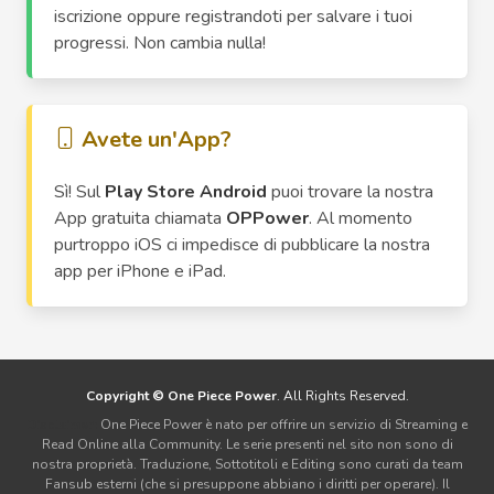
iscrizione oppure registrandoti per salvare i tuoi
progressi. Non cambia nulla!
Avete un'App?
Sì! Sul
Play Store Android
puoi trovare la nostra
App gratuita chiamata
OPPower
. Al momento
purtroppo iOS ci impedisce di pubblicare la nostra
app per iPhone e iPad.
Copyright © One Piece Power
. All Rights Reserved.
Disclaimer:
One Piece Power è nato per offrire un servizio di Streaming e
Read Online alla Community. Le serie presenti nel sito non sono di
nostra proprietà. Traduzione, Sottotitoli e Editing sono curati da team
Fansub esterni (che si presuppone abbiano i diritti per operare). Il