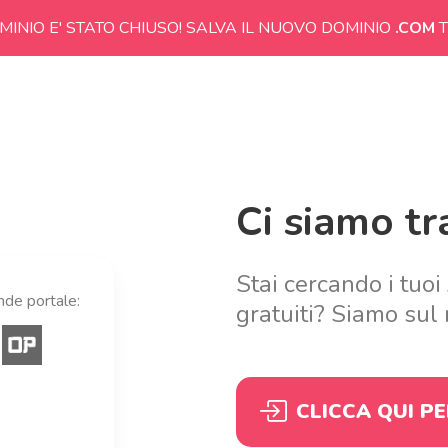
MINIO E' STATO CHIUSO! SALVA IL NUOVO DOMINIO
.COM
T
Ci siamo tra
Stai cercando i tuoi
ande portale:
gratuiti? Siamo sul 
CLICCA QUI P